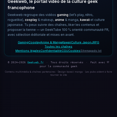
Geekweb, le portail vidéo de la culture geek
francophone
Geekweb regroupe des vidéos
gaming
(let’s play, rétro,
roguelike),
cosplay
& makeup,
anime
& manga,
kawaii
et culture
japonaise. Tu peux suivre des chaînes, liker les contenus et
proposer la tienne — un GeekTube 100 % orienté communauté FR,
avec sélection éditoriale et mises en avant.
Gaming
Cosplay
Anime & Manga
Kawaii
Culture Japon
JRPG
Toutes les chaînes
Mentions légales
Confidentialité
CGU
Cookies
Sitemap
ads.txt
© 2024–2026
Geekweb.fr
·
Tous droits réservés
·
Fait avec 💜
pour la communauté geek
Contenu multimédia & chaînes partenaires · Design kawaii manga · Les pubs aident à faire
tourner le site