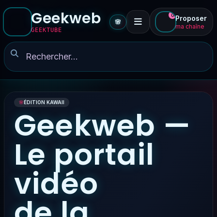
Geekweb
0
Proposer
🌸
ma chaîne
GEEKTUBE
🌸
ÉDITION KAWAII
Geekweb —
Le portail
vidéo
de la