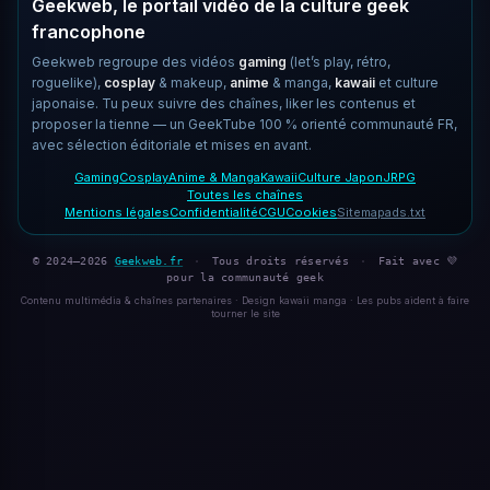
Geekweb, le portail vidéo de la culture geek
francophone
Geekweb regroupe des vidéos
gaming
(let’s play, rétro,
roguelike),
cosplay
& makeup,
anime
& manga,
kawaii
et culture
japonaise. Tu peux suivre des chaînes, liker les contenus et
proposer la tienne — un GeekTube 100 % orienté communauté FR,
avec sélection éditoriale et mises en avant.
Gaming
Cosplay
Anime & Manga
Kawaii
Culture Japon
JRPG
Toutes les chaînes
Mentions légales
Confidentialité
CGU
Cookies
Sitemap
ads.txt
© 2024–2026
Geekweb.fr
·
Tous droits réservés
·
Fait avec 💜
pour la communauté geek
Contenu multimédia & chaînes partenaires · Design kawaii manga · Les pubs aident à faire
tourner le site