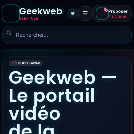
Geekweb
0
Proposer
🌸
ma chaîne
GEEKTUBE
🌸
ÉDITION KAWAII
Geekweb —
Le portail
vidéo
de la