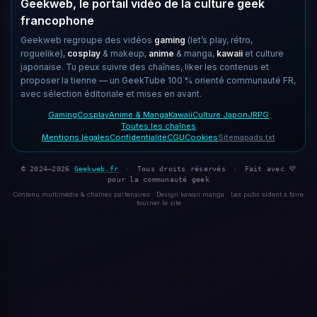
Geekweb, le portail vidéo de la culture geek
francophone
Geekweb regroupe des vidéos
gaming
(let’s play, rétro,
roguelike),
cosplay
& makeup,
anime
& manga,
kawaii
et culture
japonaise. Tu peux suivre des chaînes, liker les contenus et
proposer la tienne — un GeekTube 100 % orienté communauté FR,
avec sélection éditoriale et mises en avant.
Gaming
Cosplay
Anime & Manga
Kawaii
Culture Japon
JRPG
Toutes les chaînes
Mentions légales
Confidentialité
CGU
Cookies
Sitemap
ads.txt
© 2024–2026
Geekweb.fr
·
Tous droits réservés
·
Fait avec 💜
pour la communauté geek
Contenu multimédia & chaînes partenaires · Design kawaii manga · Les pubs aident à faire
tourner le site