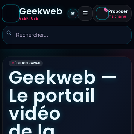
Geekweb
0
Proposer
🌸
ma chaîne
GEEKTUBE
🌸
ÉDITION KAWAII
Geekweb —
Le portail
vidéo
de la