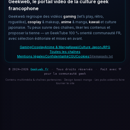
Geekweb, le portail vidéo de la culture geek
francophone
Geekweb regroupe des vidéos
gaming
(let’s play, rétro,
roguelike),
cosplay
& makeup,
anime
& manga,
kawaii
et culture
japonaise. Tu peux suivre des chaînes, liker les contenus et
proposer la tienne — un GeekTube 100 % orienté communauté FR,
avec sélection éditoriale et mises en avant.
Gaming
Cosplay
Anime & Manga
Kawaii
Culture Japon
JRPG
Toutes les chaînes
Mentions légales
Confidentialité
CGU
Cookies
Sitemap
ads.txt
© 2024–2026
Geekweb.fr
·
Tous droits réservés
·
Fait avec 💜
pour la communauté geek
Contenu multimédia & chaînes partenaires · Design kawaii manga · Les pubs aident à faire
tourner le site