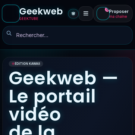
Geekweb
0
Proposer
🌸
ma chaîne
GEEKTUBE
🌸
ÉDITION KAWAII
Geekweb —
Le portail
vidéo
de la