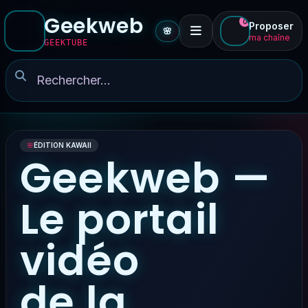
Geekweb
0
Proposer
🌸
ma chaîne
GEEKTUBE
🌸
ÉDITION KAWAII
Geekweb —
Le portail
vidéo
de la