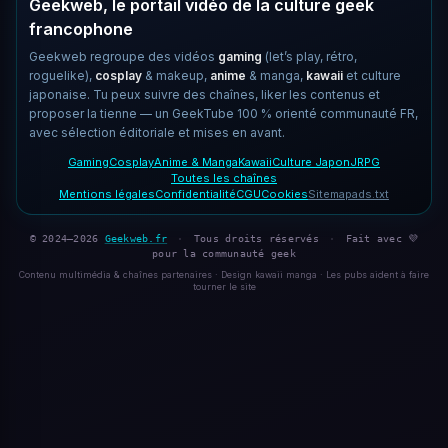
Geekweb, le portail vidéo de la culture geek
francophone
Geekweb regroupe des vidéos
gaming
(let’s play, rétro,
roguelike),
cosplay
& makeup,
anime
& manga,
kawaii
et culture
japonaise. Tu peux suivre des chaînes, liker les contenus et
proposer la tienne — un GeekTube 100 % orienté communauté FR,
avec sélection éditoriale et mises en avant.
Gaming
Cosplay
Anime & Manga
Kawaii
Culture Japon
JRPG
Toutes les chaînes
Mentions légales
Confidentialité
CGU
Cookies
Sitemap
ads.txt
© 2024–2026
Geekweb.fr
·
Tous droits réservés
·
Fait avec 💜
pour la communauté geek
Contenu multimédia & chaînes partenaires · Design kawaii manga · Les pubs aident à faire
tourner le site