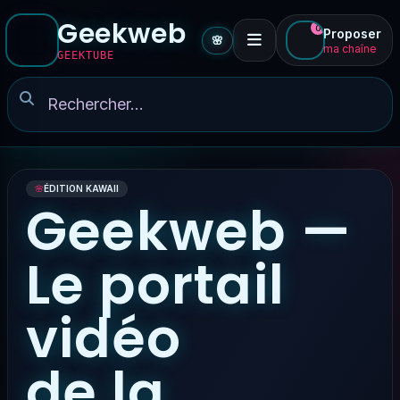
Geekweb
0
Proposer
🌸
ma chaîne
GEEKTUBE
🌸
ÉDITION KAWAII
Geekweb —
Le portail
vidéo
de la