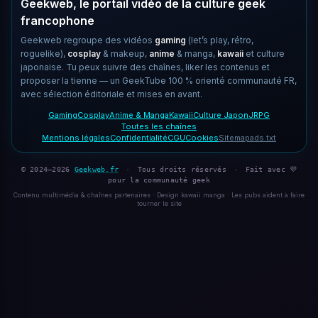
Geekweb, le portail vidéo de la culture geek
francophone
Geekweb regroupe des vidéos
gaming
(let’s play, rétro,
roguelike),
cosplay
& makeup,
anime
& manga,
kawaii
et culture
japonaise. Tu peux suivre des chaînes, liker les contenus et
proposer la tienne — un GeekTube 100 % orienté communauté FR,
avec sélection éditoriale et mises en avant.
Gaming
Cosplay
Anime & Manga
Kawaii
Culture Japon
JRPG
Toutes les chaînes
Mentions légales
Confidentialité
CGU
Cookies
Sitemap
ads.txt
© 2024–2026
Geekweb.fr
·
Tous droits réservés
·
Fait avec 💜
pour la communauté geek
Contenu multimédia & chaînes partenaires · Design kawaii manga · Les pubs aident à faire
tourner le site