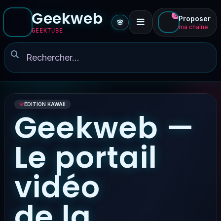
Geekweb
0
Proposer
🌸
ma chaîne
GEEKTUBE
🌸
ÉDITION KAWAII
Geekweb —
Le portail
vidéo
de la