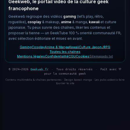
Geekweb, le portail vidéo de la culture geek
francophone
Geekweb regroupe des vidéos
gaming
(let’s play, rétro,
roguelike),
cosplay
& makeup,
anime
& manga,
kawaii
et culture
japonaise. Tu peux suivre des chaînes, liker les contenus et
proposer la tienne — un GeekTube 100 % orienté communauté FR,
avec sélection éditoriale et mises en avant.
Gaming
Cosplay
Anime & Manga
Kawaii
Culture Japon
JRPG
Toutes les chaînes
Mentions légales
Confidentialité
CGU
Cookies
Sitemap
ads.txt
© 2024–2026
Geekweb.fr
·
Tous droits réservés
·
Fait avec 💜
pour la communauté geek
Contenu multimédia & chaînes partenaires · Design kawaii manga · Les pubs aident à faire
tourner le site