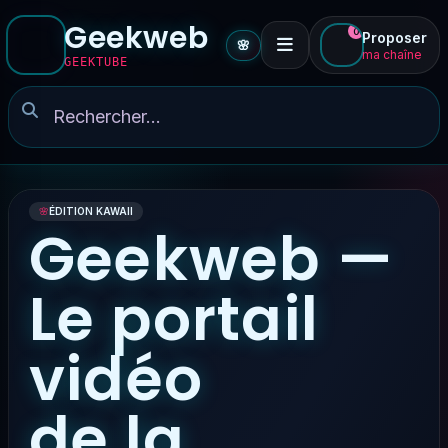
Geekweb
0
Proposer
🌸
ma chaîne
GEEKTUBE
🌸
ÉDITION KAWAII
Geekweb —
Le portail
vidéo
de la