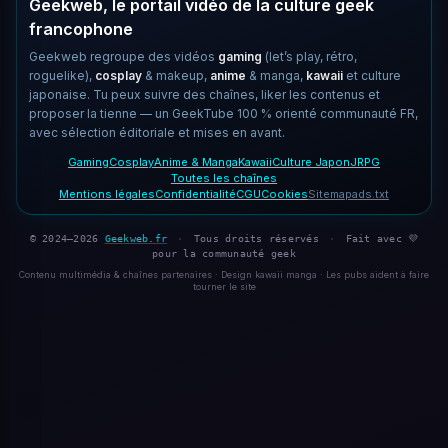
Geekweb, le portail vidéo de la culture geek
francophone
Geekweb regroupe des vidéos
gaming
(let’s play, rétro,
roguelike),
cosplay
& makeup,
anime
& manga,
kawaii
et culture
japonaise. Tu peux suivre des chaînes, liker les contenus et
proposer la tienne — un GeekTube 100 % orienté communauté FR,
avec sélection éditoriale et mises en avant.
Gaming
Cosplay
Anime & Manga
Kawaii
Culture Japon
JRPG
Toutes les chaînes
Mentions légales
Confidentialité
CGU
Cookies
Sitemap
ads.txt
© 2024–2026
Geekweb.fr
·
Tous droits réservés
·
Fait avec 💜
pour la communauté geek
Contenu multimédia & chaînes partenaires · Design kawaii manga · Les pubs aident à faire
tourner le site