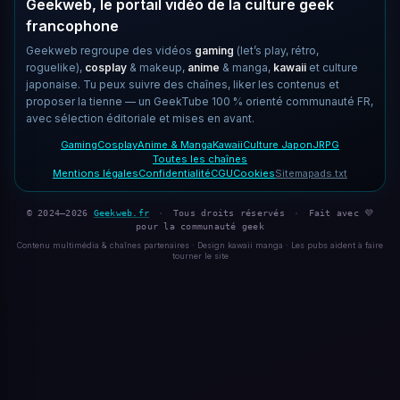
Geekweb, le portail vidéo de la culture geek
francophone
Geekweb regroupe des vidéos
gaming
(let’s play, rétro,
roguelike),
cosplay
& makeup,
anime
& manga,
kawaii
et culture
japonaise. Tu peux suivre des chaînes, liker les contenus et
proposer la tienne — un GeekTube 100 % orienté communauté FR,
avec sélection éditoriale et mises en avant.
Gaming
Cosplay
Anime & Manga
Kawaii
Culture Japon
JRPG
Toutes les chaînes
Mentions légales
Confidentialité
CGU
Cookies
Sitemap
ads.txt
© 2024–2026
Geekweb.fr
·
Tous droits réservés
·
Fait avec 💜
pour la communauté geek
Contenu multimédia & chaînes partenaires · Design kawaii manga · Les pubs aident à faire
tourner le site