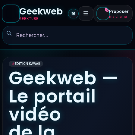
Geekweb
0
Proposer
🌸
ma chaîne
GEEKTUBE
🌸
ÉDITION KAWAII
Geekweb —
Le portail
vidéo
de la