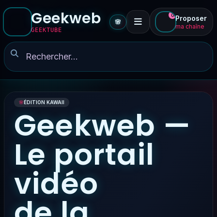
Geekweb
0
Proposer
🌸
ma chaîne
GEEKTUBE
🌸
ÉDITION KAWAII
Geekweb —
Le portail
vidéo
de la