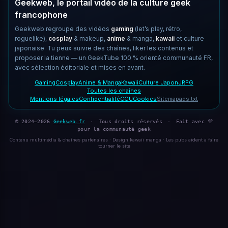
Geekweb, le portail vidéo de la culture geek
francophone
Geekweb regroupe des vidéos
gaming
(let’s play, rétro,
roguelike),
cosplay
& makeup,
anime
& manga,
kawaii
et culture
japonaise. Tu peux suivre des chaînes, liker les contenus et
proposer la tienne — un GeekTube 100 % orienté communauté FR,
avec sélection éditoriale et mises en avant.
Gaming
Cosplay
Anime & Manga
Kawaii
Culture Japon
JRPG
Toutes les chaînes
Mentions légales
Confidentialité
CGU
Cookies
Sitemap
ads.txt
© 2024–2026
Geekweb.fr
·
Tous droits réservés
·
Fait avec 💜
pour la communauté geek
Contenu multimédia & chaînes partenaires · Design kawaii manga · Les pubs aident à faire
tourner le site