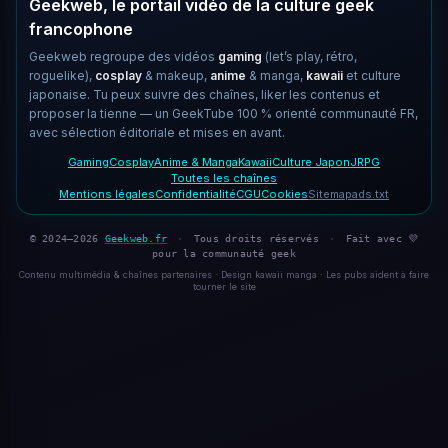
Geekweb, le portail vidéo de la culture geek
francophone
Geekweb regroupe des vidéos
gaming
(let’s play, rétro,
roguelike),
cosplay
& makeup,
anime
& manga,
kawaii
et culture
japonaise. Tu peux suivre des chaînes, liker les contenus et
proposer la tienne — un GeekTube 100 % orienté communauté FR,
avec sélection éditoriale et mises en avant.
Gaming
Cosplay
Anime & Manga
Kawaii
Culture Japon
JRPG
Toutes les chaînes
Mentions légales
Confidentialité
CGU
Cookies
Sitemap
ads.txt
© 2024–2026
Geekweb.fr
·
Tous droits réservés
·
Fait avec 💜
pour la communauté geek
Contenu multimédia & chaînes partenaires · Design kawaii manga · Les pubs aident à faire
tourner le site