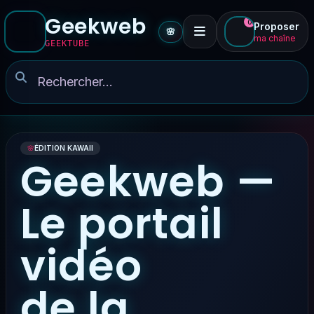
Geekweb
0
Proposer
🌸
ma chaîne
GEEKTUBE
🌸
ÉDITION KAWAII
Geekweb —
Le portail
vidéo
de la