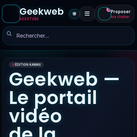
Geekweb
0
Proposer
🌸
ma chaîne
GEEKTUBE
🌸
ÉDITION KAWAII
Geekweb —
Le portail
vidéo
de la