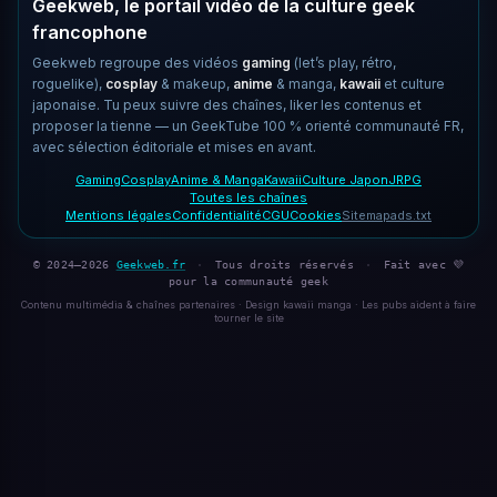
Geekweb, le portail vidéo de la culture geek
francophone
Geekweb regroupe des vidéos
gaming
(let’s play, rétro,
roguelike),
cosplay
& makeup,
anime
& manga,
kawaii
et culture
japonaise. Tu peux suivre des chaînes, liker les contenus et
proposer la tienne — un GeekTube 100 % orienté communauté FR,
avec sélection éditoriale et mises en avant.
Gaming
Cosplay
Anime & Manga
Kawaii
Culture Japon
JRPG
Toutes les chaînes
Mentions légales
Confidentialité
CGU
Cookies
Sitemap
ads.txt
© 2024–2026
Geekweb.fr
·
Tous droits réservés
·
Fait avec 💜
pour la communauté geek
Contenu multimédia & chaînes partenaires · Design kawaii manga · Les pubs aident à faire
tourner le site