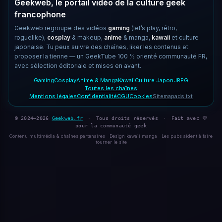
Geekweb, le portail vidéo de la culture geek
francophone
Geekweb regroupe des vidéos
gaming
(let’s play, rétro,
roguelike),
cosplay
& makeup,
anime
& manga,
kawaii
et culture
japonaise. Tu peux suivre des chaînes, liker les contenus et
proposer la tienne — un GeekTube 100 % orienté communauté FR,
avec sélection éditoriale et mises en avant.
Gaming
Cosplay
Anime & Manga
Kawaii
Culture Japon
JRPG
Toutes les chaînes
Mentions légales
Confidentialité
CGU
Cookies
Sitemap
ads.txt
© 2024–2026
Geekweb.fr
·
Tous droits réservés
·
Fait avec 💜
pour la communauté geek
Contenu multimédia & chaînes partenaires · Design kawaii manga · Les pubs aident à faire
tourner le site