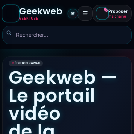
Geekweb
0
Proposer
🌸
ma chaîne
GEEKTUBE
🌸
ÉDITION KAWAII
Geekweb —
Le portail
vidéo
de la