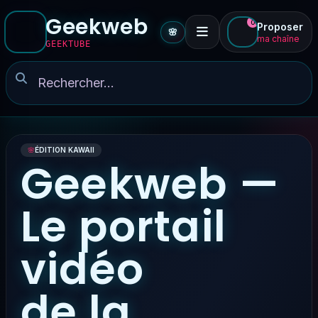
Geekweb
0
Proposer
🌸
ma chaîne
GEEKTUBE
🌸
ÉDITION KAWAII
Geekweb —
Le portail
vidéo
de la