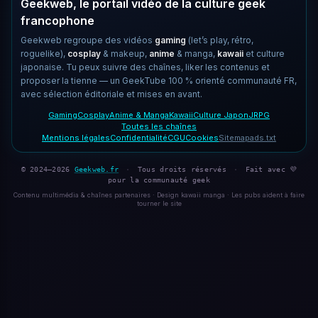
Geekweb, le portail vidéo de la culture geek
francophone
Geekweb regroupe des vidéos
gaming
(let’s play, rétro,
roguelike),
cosplay
& makeup,
anime
& manga,
kawaii
et culture
japonaise. Tu peux suivre des chaînes, liker les contenus et
proposer la tienne — un GeekTube 100 % orienté communauté FR,
avec sélection éditoriale et mises en avant.
Gaming
Cosplay
Anime & Manga
Kawaii
Culture Japon
JRPG
Toutes les chaînes
Mentions légales
Confidentialité
CGU
Cookies
Sitemap
ads.txt
© 2024–2026
Geekweb.fr
·
Tous droits réservés
·
Fait avec 💜
pour la communauté geek
Contenu multimédia & chaînes partenaires · Design kawaii manga · Les pubs aident à faire
tourner le site