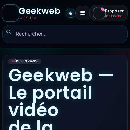
Geekweb
0
Proposer
🌸
ma chaîne
GEEKTUBE
🌸
ÉDITION KAWAII
Geekweb —
Le portail
vidéo
de la