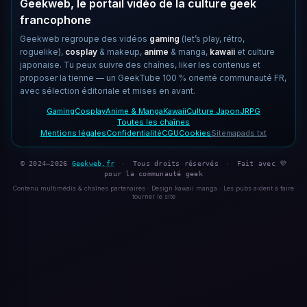
Geekweb, le portail vidéo de la culture geek
francophone
Geekweb regroupe des vidéos
gaming
(let’s play, rétro,
roguelike),
cosplay
& makeup,
anime
& manga,
kawaii
et culture
japonaise. Tu peux suivre des chaînes, liker les contenus et
proposer la tienne — un GeekTube 100 % orienté communauté FR,
avec sélection éditoriale et mises en avant.
Gaming
Cosplay
Anime & Manga
Kawaii
Culture Japon
JRPG
Toutes les chaînes
Mentions légales
Confidentialité
CGU
Cookies
Sitemap
ads.txt
© 2024–2026
Geekweb.fr
·
Tous droits réservés
·
Fait avec 💜
pour la communauté geek
Contenu multimédia & chaînes partenaires · Design kawaii manga · Les pubs aident à faire
tourner le site