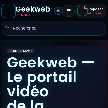
Geekweb
0
Proposer
🌸
ma chaîne
GEEKTUBE
🌸
ÉDITION KAWAII
Geekweb —
Le portail
vidéo
de la