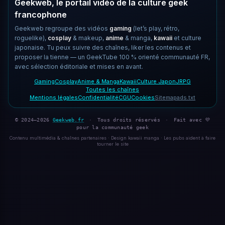
Geekweb, le portail vidéo de la culture geek
francophone
Geekweb regroupe des vidéos
gaming
(let’s play, rétro,
roguelike),
cosplay
& makeup,
anime
& manga,
kawaii
et culture
japonaise. Tu peux suivre des chaînes, liker les contenus et
proposer la tienne — un GeekTube 100 % orienté communauté FR,
avec sélection éditoriale et mises en avant.
Gaming
Cosplay
Anime & Manga
Kawaii
Culture Japon
JRPG
Toutes les chaînes
Mentions légales
Confidentialité
CGU
Cookies
Sitemap
ads.txt
© 2024–2026
Geekweb.fr
·
Tous droits réservés
·
Fait avec 💜
pour la communauté geek
Contenu multimédia & chaînes partenaires · Design kawaii manga · Les pubs aident à faire
tourner le site