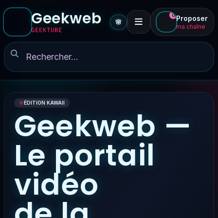
Geekweb
0
Proposer
🌸
ma chaîne
GEEKTUBE
🌸
ÉDITION KAWAII
Geekweb —
Le portail
vidéo
de la