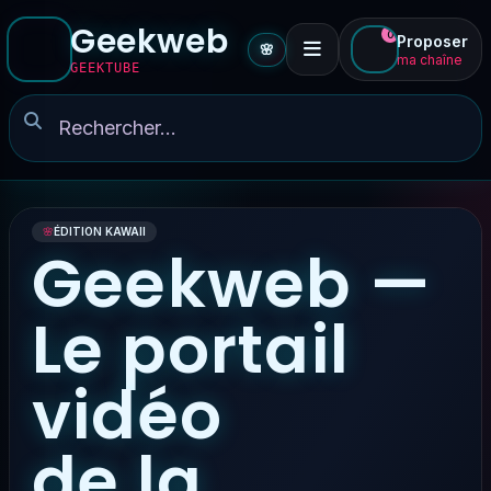
Geekweb
0
Proposer
🌸
ma chaîne
GEEKTUBE
🌸
ÉDITION KAWAII
Geekweb —
Le portail
vidéo
de la