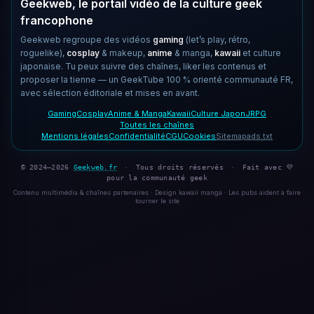
Geekweb, le portail vidéo de la culture geek
francophone
Geekweb regroupe des vidéos
gaming
(let’s play, rétro,
roguelike),
cosplay
& makeup,
anime
& manga,
kawaii
et culture
japonaise. Tu peux suivre des chaînes, liker les contenus et
proposer la tienne — un GeekTube 100 % orienté communauté FR,
avec sélection éditoriale et mises en avant.
Gaming
Cosplay
Anime & Manga
Kawaii
Culture Japon
JRPG
Toutes les chaînes
Mentions légales
Confidentialité
CGU
Cookies
Sitemap
ads.txt
© 2024–2026
Geekweb.fr
·
Tous droits réservés
·
Fait avec 💜
pour la communauté geek
Contenu multimédia & chaînes partenaires · Design kawaii manga · Les pubs aident à faire
tourner le site