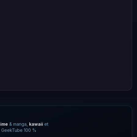
nime
& manga,
kawaii
et
 un GeekTube 100 %