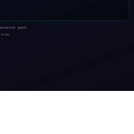
s
munauté geek
le site