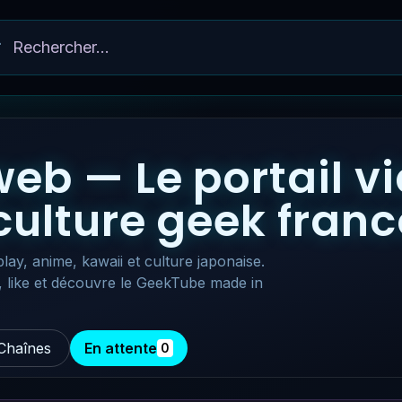
eb — Le portail v
 culture geek fra
lay, anime, kawaii et culture japonaise.
, like et découvre le GeekTube made in
Chaînes
En attente
0