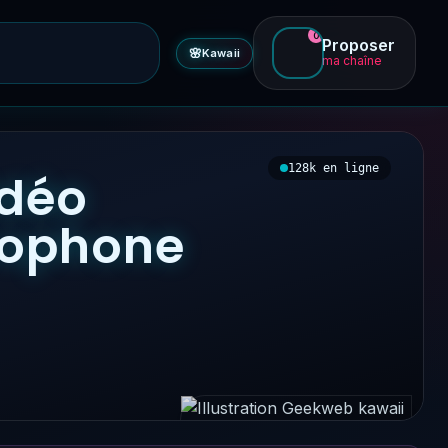
0
Proposer
🌸
Kawaii
ma chaîne
128k en ligne
idéo
ncophone