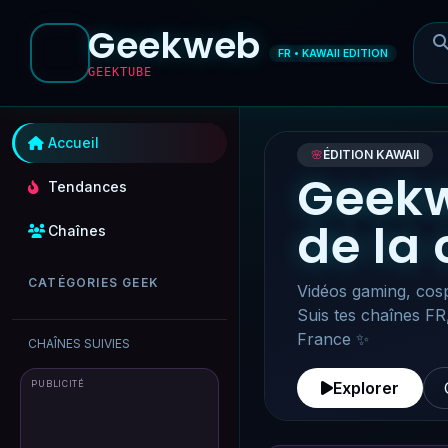
Geekweb
FR • KAWAII EDITION
GEEKTUBE
Accueil
🌸
ÉDITION KAWAII
Geekw
Tendances
de la
Chaînes
CATÉGORIES GEEK
Vidéos gaming, cosp
Suis tes chaînes FR
France ✨
CHAÎNES SUIVIES
PUBLICITÉ
Explorer