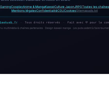
Gaming
Cosplay
Anime & Manga
Kawaii
Culture Japon
JRPG
Toutes les chaîne
Mentions légales
Confidentialité
CGU
Cookies
Sitemap
ads.txt
Geekweb.fr
·
Tous droits réservés
·
Fait avec 💜 pour la com
u multimédia & chaînes partenaires · Design kawaii manga · Les pubs aident à faire tourner 