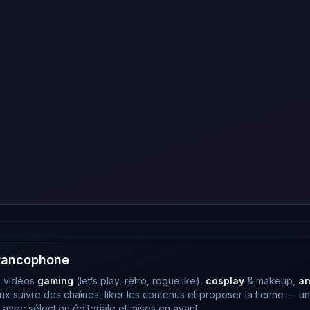
francophone
 vidéos
gaming
(let’s play, rétro, roguelike),
cosplay
& makeup,
a
eux suivre des chaînes, liker les contenus et proposer la tienne —
avec sélection éditoriale et mises en avant.