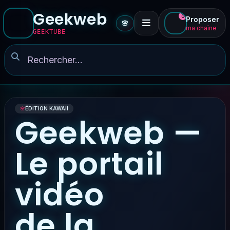
Geekweb
0
Proposer
🌸
ma chaîne
GEEKTUBE
🌸
ÉDITION KAWAII
Geekweb —
Le portail
vidéo
de la