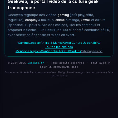
Geekweb, le portail vidéo de la culture geek
francophone
Geekweb regroupe des vidéos
gaming
(let’s play, rétro,
roguelike),
cosplay
& makeup,
anime
& manga,
kawaii
et culture
japonaise. Tu peux suivre des chaînes, liker les contenus et
proposer la tienne — un GeekTube 100 % orienté communauté FR,
avec sélection éditoriale et mises en avant.
Gaming
Cosplay
Anime & Manga
Kawaii
Culture Japon
JRPG
Toutes les chaînes
Mentions légales
Confidentialité
CGU
Cookies
Sitemap
ads.txt
© 2024–2026
Geekweb.fr
·
Tous droits réservés
·
Fait avec 💜
pour la communauté geek
Contenu multimédia & chaînes partenaires · Design kawaii manga · Les pubs aident à faire
tourner le site