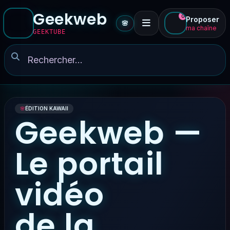
Geekweb
0
Proposer
🌸
ma chaîne
GEEKTUBE
🌸
ÉDITION KAWAII
Geekweb —
Le portail
vidéo
de la