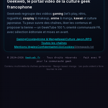
Geekweb, le portail vidéo de la culture geek
francophone
Geekweb regroupe des vidéos
gaming
(let’s play, rétro,
roguelike),
cosplay
& makeup,
anime
& manga,
kawaii
et culture
japonaise. Tu peux suivre des chaînes, liker les contenus et
proposer la tienne — un GeekTube 100 % orienté communauté FR,
avec sélection éditoriale et mises en avant.
Gaming
Cosplay
Anime & Manga
Kawaii
Culture Japon
JRPG
Toutes les chaînes
Mentions légales
Confidentialité
CGU
Cookies
Sitemap
ads.txt
© 2024–2026
Geekweb.fr
·
Tous droits réservés
·
Fait avec 💜
pour la communauté geek
Contenu multimédia & chaînes partenaires · Design kawaii manga · Les pubs aident à faire
tourner le site