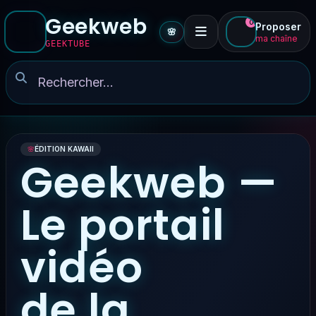
Geekweb
0
Proposer
🌸
ma chaîne
GEEKTUBE
🌸
ÉDITION KAWAII
Geekweb —
Le portail
vidéo
de la