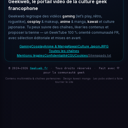
Geekweb, le portail vidéo de la culture geek
francophone
Geekweb regroupe des vidéos
gaming
(let’s play, rétro,
roguelike),
cosplay
& makeup,
anime
& manga,
kawaii
et culture
japonaise. Tu peux suivre des chaînes, liker les contenus et
proposer la tienne — un GeekTube 100 % orienté communauté FR,
avec sélection éditoriale et mises en avant.
Gaming
Cosplay
Anime & Manga
Kawaii
Culture Japon
JRPG
Toutes les chaînes
Mentions légales
Confidentialité
CGU
Cookies
Sitemap
ads.txt
© 2024–2026
Geekweb.fr
·
Tous droits réservés
·
Fait avec 💜
pour la communauté geek
Contenu multimédia & chaînes partenaires · Design kawaii manga · Les pubs aident à faire
tourner le site