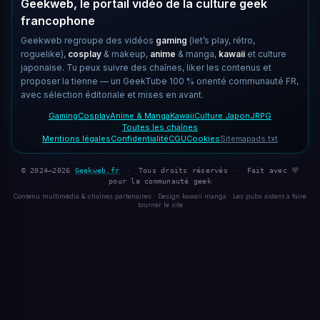
Geekweb, le portail vidéo de la culture geek
francophone
Geekweb regroupe des vidéos
gaming
(let’s play, rétro,
roguelike),
cosplay
& makeup,
anime
& manga,
kawaii
et culture
japonaise. Tu peux suivre des chaînes, liker les contenus et
proposer la tienne — un GeekTube 100 % orienté communauté FR,
avec sélection éditoriale et mises en avant.
Gaming
Cosplay
Anime & Manga
Kawaii
Culture Japon
JRPG
Toutes les chaînes
Mentions légales
Confidentialité
CGU
Cookies
Sitemap
ads.txt
© 2024–2026
Geekweb.fr
·
Tous droits réservés
·
Fait avec 💜
pour la communauté geek
Contenu multimédia & chaînes partenaires · Design kawaii manga · Les pubs aident à faire
tourner le site