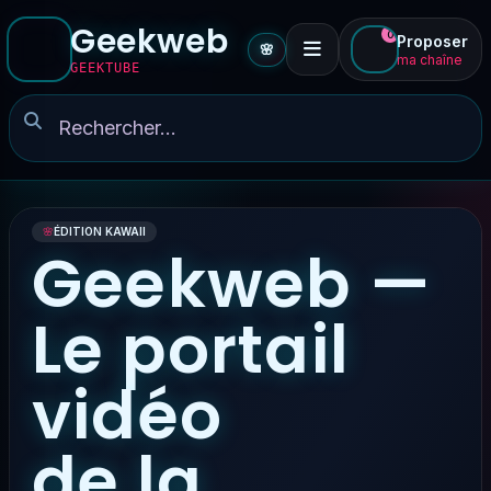
Geekweb
0
Proposer
🌸
ma chaîne
GEEKTUBE
🌸
ÉDITION KAWAII
Geekweb —
Le portail
vidéo
de la