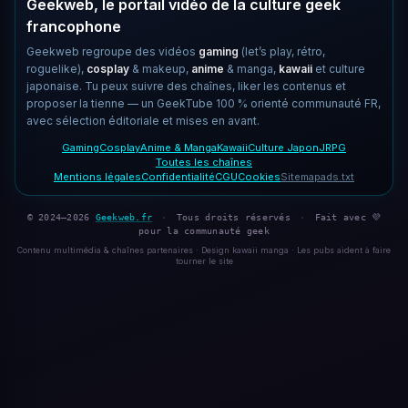
Geekweb, le portail vidéo de la culture geek
francophone
Geekweb regroupe des vidéos
gaming
(let’s play, rétro,
roguelike),
cosplay
& makeup,
anime
& manga,
kawaii
et culture
japonaise. Tu peux suivre des chaînes, liker les contenus et
proposer la tienne — un GeekTube 100 % orienté communauté FR,
avec sélection éditoriale et mises en avant.
Gaming
Cosplay
Anime & Manga
Kawaii
Culture Japon
JRPG
Toutes les chaînes
Mentions légales
Confidentialité
CGU
Cookies
Sitemap
ads.txt
© 2024–2026
Geekweb.fr
·
Tous droits réservés
·
Fait avec 💜
pour la communauté geek
Contenu multimédia & chaînes partenaires · Design kawaii manga · Les pubs aident à faire
tourner le site