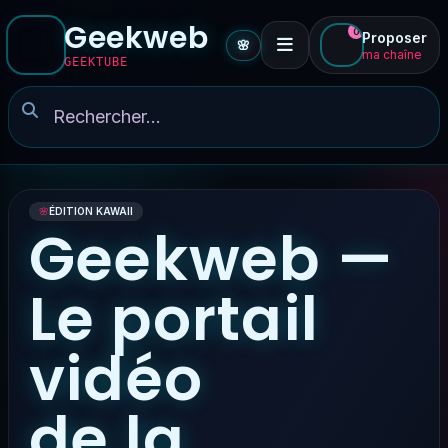
Geekweb
0
Proposer
🌸
ma chaîne
GEEKTUBE
🌸
ÉDITION KAWAII
Geekweb —
Le portail
vidéo
de la