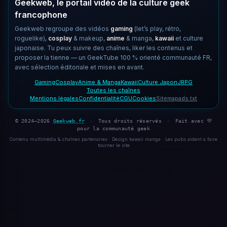
Geekweb, le portail vidéo de la culture geek
francophone
Geekweb regroupe des vidéos
gaming
(let’s play, rétro,
roguelike),
cosplay
& makeup,
anime
& manga,
kawaii
et culture
japonaise. Tu peux suivre des chaînes, liker les contenus et
proposer la tienne — un GeekTube 100 % orienté communauté FR,
avec sélection éditoriale et mises en avant.
Gaming
Cosplay
Anime & Manga
Kawaii
Culture Japon
JRPG
Toutes les chaînes
Mentions légales
Confidentialité
CGU
Cookies
Sitemap
ads.txt
© 2024–2026
Geekweb.fr
·
Tous droits réservés
·
Fait avec 💜
pour la communauté geek
Contenu multimédia & chaînes partenaires · Design kawaii manga · Les pubs aident à faire
tourner le site