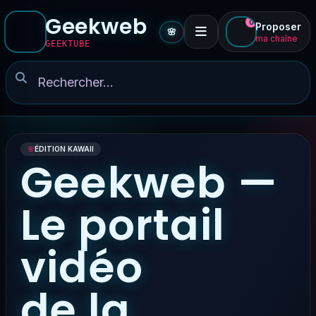
Geekweb
0
Proposer
🌸
ma chaîne
GEEKTUBE
🌸
ÉDITION KAWAII
Geekweb —
Le portail
vidéo
de la