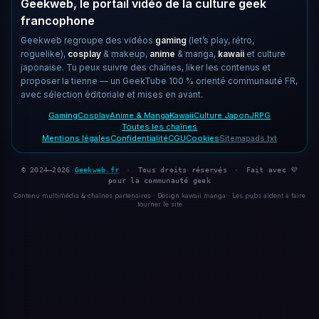
Geekweb, le portail vidéo de la culture geek
francophone
Geekweb regroupe des vidéos
gaming
(let’s play, rétro,
roguelike),
cosplay
& makeup,
anime
& manga,
kawaii
et culture
japonaise. Tu peux suivre des chaînes, liker les contenus et
proposer la tienne — un GeekTube 100 % orienté communauté FR,
avec sélection éditoriale et mises en avant.
Gaming
Cosplay
Anime & Manga
Kawaii
Culture Japon
JRPG
Toutes les chaînes
Mentions légales
Confidentialité
CGU
Cookies
Sitemap
ads.txt
© 2024–2026
Geekweb.fr
·
Tous droits réservés
·
Fait avec 💜
pour la communauté geek
Contenu multimédia & chaînes partenaires · Design kawaii manga · Les pubs aident à faire
tourner le site