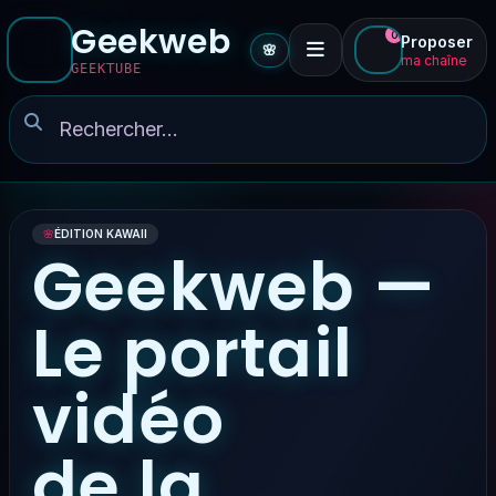
Geekweb
0
Proposer
🌸
ma chaîne
GEEKTUBE
🌸
ÉDITION KAWAII
Geekweb —
Le portail
vidéo
de la