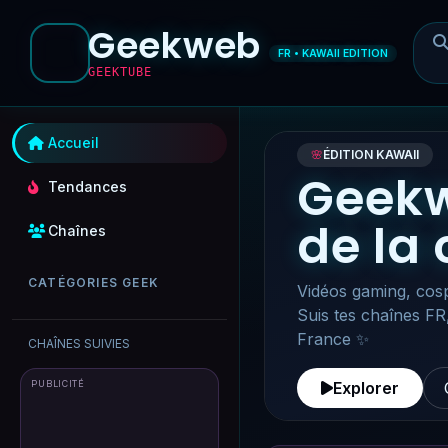
Geekweb
FR • KAWAII EDITION
GEEKTUBE
Accueil
🌸
ÉDITION KAWAII
Geekw
Tendances
de la
Chaînes
CATÉGORIES GEEK
Vidéos gaming, cosp
Suis tes chaînes FR
France ✨
CHAÎNES SUIVIES
PUBLICITÉ
Explorer