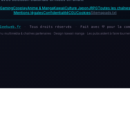
Gaming
Cosplay
Anime & Manga
Kawaii
Culture Japon
JRPG
Toutes les chaîne
Mentions légales
Confidentialité
CGU
Cookies
Sitemap
ads.txt
Geekweb.fr
·
Tous droits réservés
·
Fait avec 💜 pour la com
u multimédia & chaînes partenaires · Design kawaii manga · Les pubs aident à faire tourner 