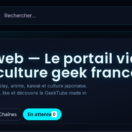
eb — Le portail v
 culture geek fra
lay, anime, kawaii et culture japonaise.
, like et découvre le GeekTube made in
Chaînes
En attente
0