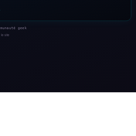
s
munauté geek
le site