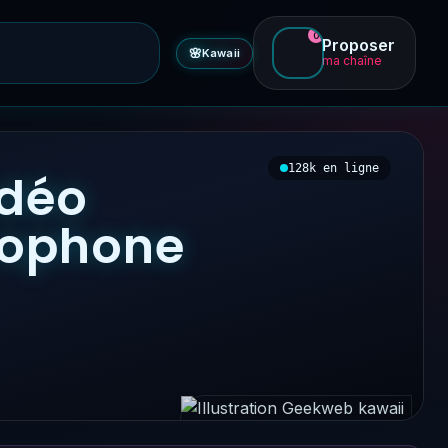
0
Proposer
🌸
Kawaii
ma chaîne
128k en ligne
idéo
ncophone