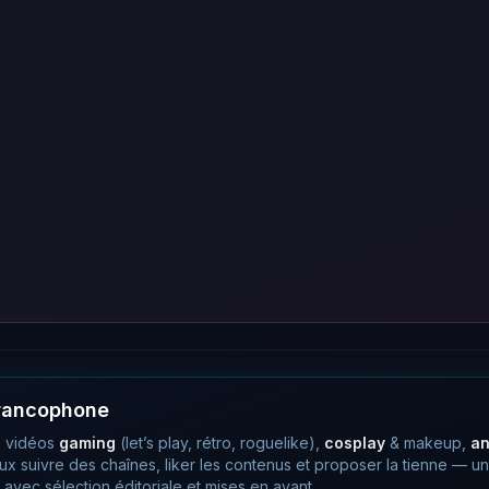
francophone
 vidéos
gaming
(let’s play, rétro, roguelike),
cosplay
& makeup,
a
eux suivre des chaînes, liker les contenus et proposer la tienne —
avec sélection éditoriale et mises en avant.