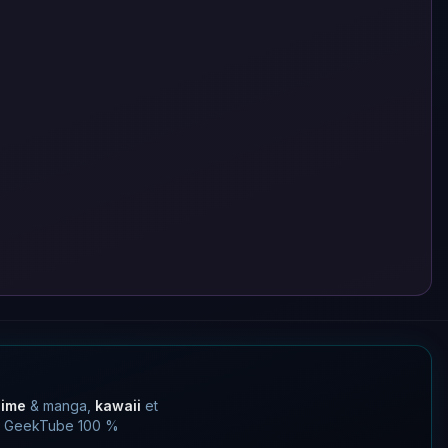
nime
& manga,
kawaii
et
 un GeekTube 100 %