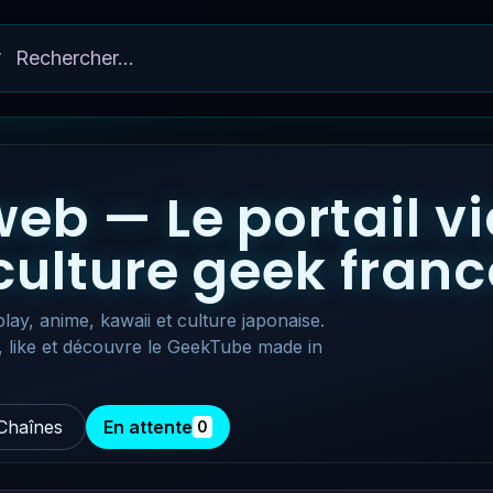
eb — Le portail v
 culture geek fra
lay, anime, kawaii et culture japonaise.
, like et découvre le GeekTube made in
Chaînes
En attente
0