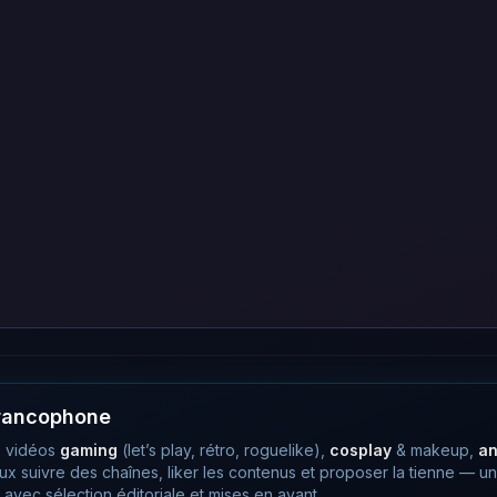
francophone
 vidéos
gaming
(let’s play, rétro, roguelike),
cosplay
& makeup,
a
eux suivre des chaînes, liker les contenus et proposer la tienne —
avec sélection éditoriale et mises en avant.