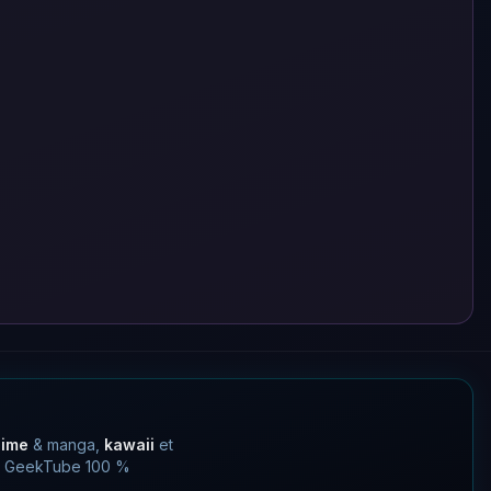
nime
& manga,
kawaii
et
 un GeekTube 100 %