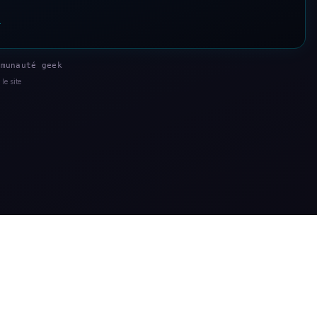
s
munauté geek
le site