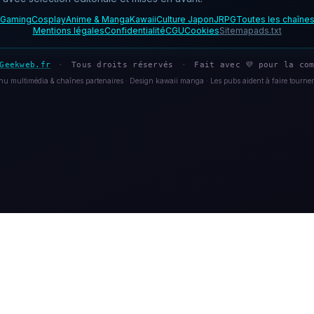
Gaming
Cosplay
Anime & Manga
Kawaii
Culture Japon
JRPG
Toutes les chaîne
Mentions légales
Confidentialité
CGU
Cookies
Sitemap
ads.txt
Geekweb.fr
·
Tous droits réservés
·
Fait avec 💜 pour la com
u multimédia & chaînes partenaires · Design kawaii manga · Les pubs aident à faire tourner 