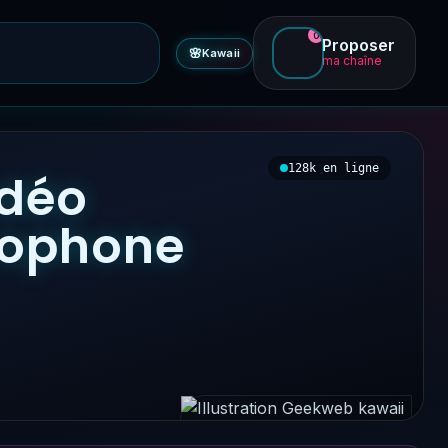
0
Proposer
🌸
Kawaii
ma chaîne
128k en ligne
idéo
ncophone