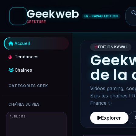
Geekweb
FR • KAWAII EDITION
GEEKTUBE
Accueil
🌸
ÉDITION KAWAII
Geekw
Tendances
de la
Chaînes
CATÉGORIES GEEK
Vidéos gaming, cosp
Suis tes chaînes FR
France ✨
CHAÎNES SUIVIES
PUBLICITÉ
Explorer