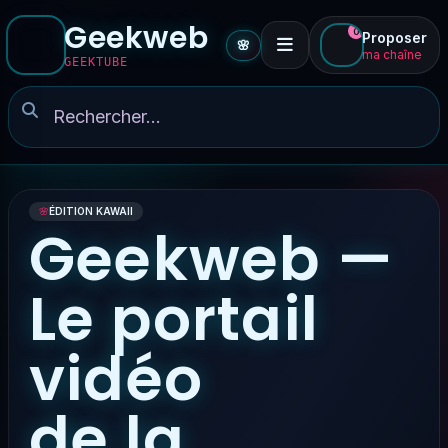
Geekweb
0
Proposer
🌸
ma chaîne
GEEKTUBE
🌸
ÉDITION KAWAII
Geekweb —
Le portail
vidéo
de la