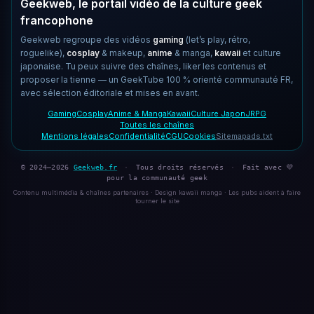
Geekweb, le portail vidéo de la culture geek
francophone
Geekweb regroupe des vidéos
gaming
(let’s play, rétro,
roguelike),
cosplay
& makeup,
anime
& manga,
kawaii
et culture
japonaise. Tu peux suivre des chaînes, liker les contenus et
proposer la tienne — un GeekTube 100 % orienté communauté FR,
avec sélection éditoriale et mises en avant.
Gaming
Cosplay
Anime & Manga
Kawaii
Culture Japon
JRPG
Toutes les chaînes
Mentions légales
Confidentialité
CGU
Cookies
Sitemap
ads.txt
© 2024–2026
Geekweb.fr
·
Tous droits réservés
·
Fait avec 💜
pour la communauté geek
Contenu multimédia & chaînes partenaires · Design kawaii manga · Les pubs aident à faire
tourner le site