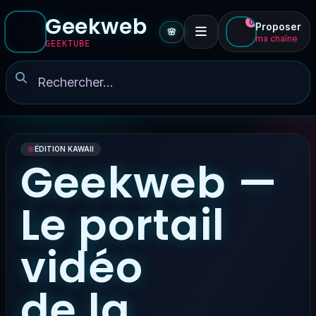
Geekweb
0
Proposer
🌸
ma chaîne
GEEKTUBE
🌸
ÉDITION KAWAII
Geekweb —
Le portail
vidéo
de la