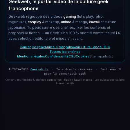
Geekweb, le portail vidéo de la culture geek
francophone
Geekweb regroupe des vidéos
gaming
(let’s play, rétro,
roguelike),
cosplay
& makeup,
anime
& manga,
kawaii
et culture
japonaise. Tu peux suivre des chaînes, liker les contenus et
proposer la tienne — un GeekTube 100 % orienté communauté FR,
avec sélection éditoriale et mises en avant.
Gaming
Cosplay
Anime & Manga
Kawaii
Culture Japon
JRPG
Toutes les chaînes
Mentions légales
Confidentialité
CGU
Cookies
Sitemap
ads.txt
© 2024–2026
Geekweb.fr
·
Tous droits réservés
·
Fait avec 💜
pour la communauté geek
Contenu multimédia & chaînes partenaires · Design kawaii manga · Les pubs aident à faire
tourner le site