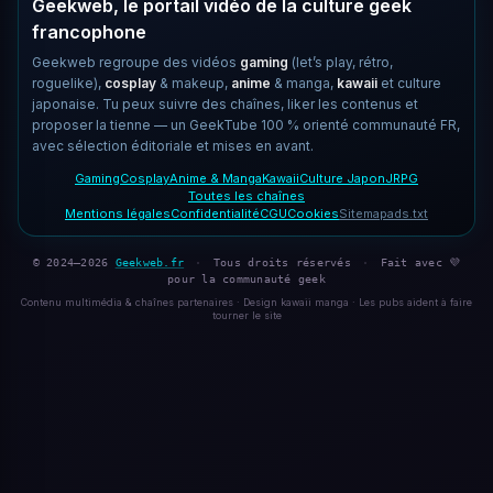
Geekweb, le portail vidéo de la culture geek
francophone
Geekweb regroupe des vidéos
gaming
(let’s play, rétro,
roguelike),
cosplay
& makeup,
anime
& manga,
kawaii
et culture
japonaise. Tu peux suivre des chaînes, liker les contenus et
proposer la tienne — un GeekTube 100 % orienté communauté FR,
avec sélection éditoriale et mises en avant.
Gaming
Cosplay
Anime & Manga
Kawaii
Culture Japon
JRPG
Toutes les chaînes
Mentions légales
Confidentialité
CGU
Cookies
Sitemap
ads.txt
© 2024–2026
Geekweb.fr
·
Tous droits réservés
·
Fait avec 💜
pour la communauté geek
Contenu multimédia & chaînes partenaires · Design kawaii manga · Les pubs aident à faire
tourner le site