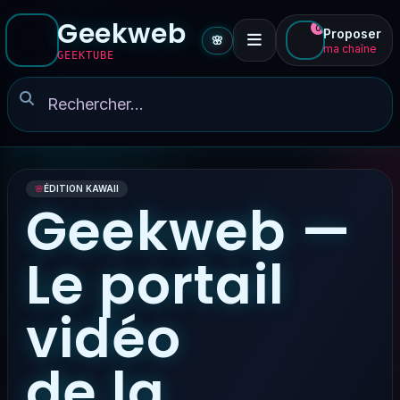
Geekweb
0
Proposer
🌸
ma chaîne
GEEKTUBE
🌸
ÉDITION KAWAII
Geekweb —
Le portail
vidéo
de la